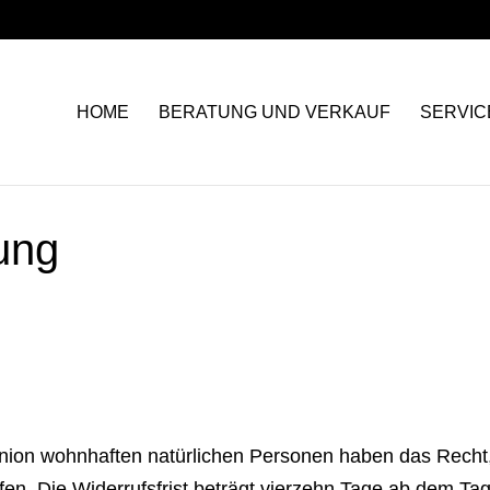
HOME
BERATUNG UND VERKAUF
SERVIC
ung
Union wohnhaften natürlichen Personen haben das Rech
en. Die Widerrufsfrist beträgt vierzehn Tage ab dem Ta