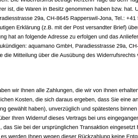
derer ist, die Waren in Besitz genommen haben bzw. hat.
iesstrasse 29a, CH-8645 Rapperswil-Jona, Tel.: +41 5
eutigen Erklärung (z.B. mit der Post versandter Brief) üb
rung hat an folgende Adresse zu erfolgen und das Anliefe
anzukündigen: aquamano GmbH, Paradiesstrasse 29a, CH
Sie die Mitteilung über die Ausübung des Widerrufsrechts 
ben wir Ihnen alle Zahlungen, die wir von Ihnen erhalte
ichen Kosten, die sich daraus ergeben, dass Sie eine an
ung gewählt haben), unverzüglich und spätestens binne
über Ihren Widerruf dieses Vertrags bei uns eingegange
 das Sie bei der ursprünglichen Transaktion eingesetzt 
; es werden Ihnen wegen dieser Rückzahlung keine Entg