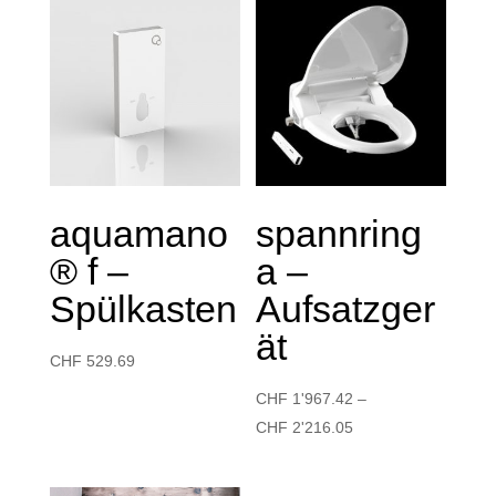
aquamano
spannring
® f –
a –
Spülkasten
Aufsatzger
ät
CHF
529.69
CHF
1'967.42
–
CHF
2'216.05