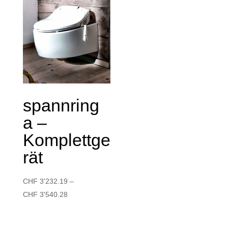
spannring
a –
Komplettge
rät
CHF
3'232.19
–
CHF
3'540.28